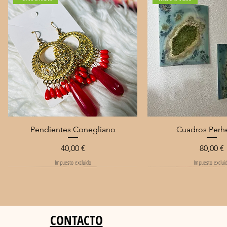
Vista rápida
Vista rápida
Pendientes Conegliano
Cuadros Perh
Precio
Precio
40,00 €
80,00 €
Impuesto excluido
Impuesto exclui
Sin reposición
CONTACTO