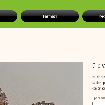
Farmasi
Red
Clip 
Par de cli
también pu
combinacio
pares de z
Tipo de acc
accesorio 