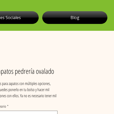
es Sociales
Blog
zapatos pedrería ovalado
ps para zapatos con múltiples opciones,
edes ponerlo en tu bolso y hacer mil
nes con ellos. Ya no es necesario tener mil
apatos o bolsos, dale un toque especial al
esorio
*
o complemento que quieras y quítalo sin