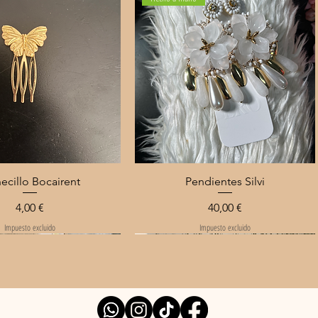
Vista rápida
Vista rápida
ecillo Bocairent
Pendientes Silvi
Precio
Precio
4,00 €
40,00 €
Impuesto excluido
Impuesto excluido
NEW