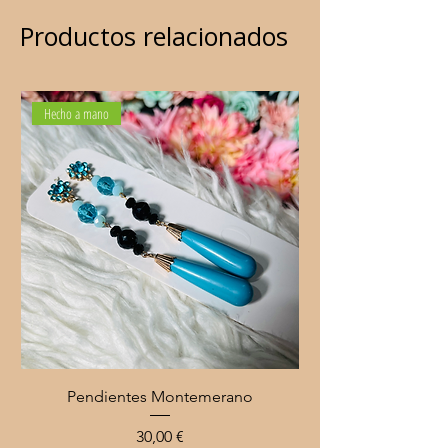
Productos relacionados
Hecho a mano
Pendientes Montemerano
Precio
30,00 €