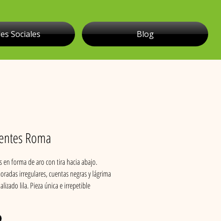
es Sociales
Blog
entes Roma
 en forma de aro con tira hacia abajo.
radas irregulares, cuentas negras y lágrima
lizado lila. Pieza única e irrepetible