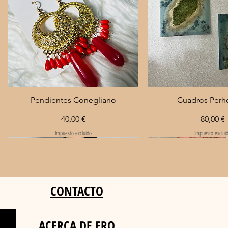
Vista rápida
Vista rápida
Pendientes Conegliano
Cuadros Perh
Precio
Precio
40,00 €
80,00 €
Impuesto excluido
Impuesto exclui
Sin reposición
CONTACTO
ACERCA DE ERO