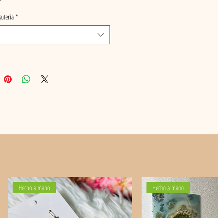
sutería
*
Hecho a mano
Hecho a mano