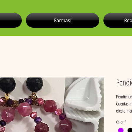
Farmasi
Red
Pendi
Pendientes
Cuentas mo
efecto meta
Color
*